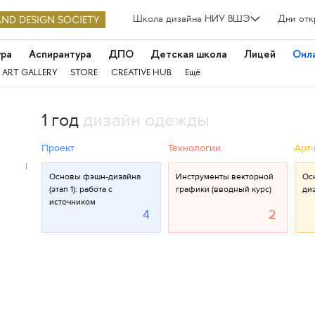
Школа дизайна НИУ ВШЭ
Дни отк
ура
Аспирантура
ДПО
Детская школа
Лицей
Онл
 ART GALLERY
STORE
CREATIVE HUB
Ещё
1 год
дизайн одежды
Проект
Технологии
Арт-
I
Основы фэшн-дизайна
Инструменты векторной
Ос
(этап 1): работа с
графики (вводный курс)
ди
источником
4
2