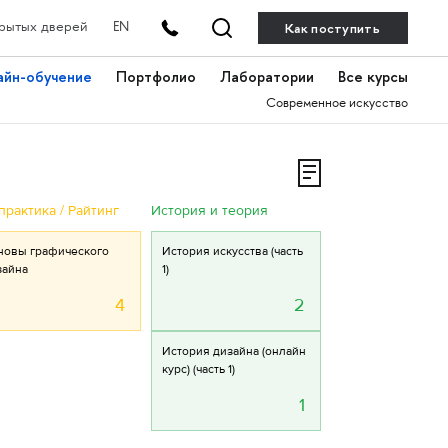
Как поступить
рытых дверей
EN
айн-обучение
Портфолио
Лаборатории
Все курсы
Современное искусство
практика / Райтинг
История и теория
новы графического
История искусства (часть
зайна
1)
4
2
История дизайна (онлайн
курс) (часть 1)
1