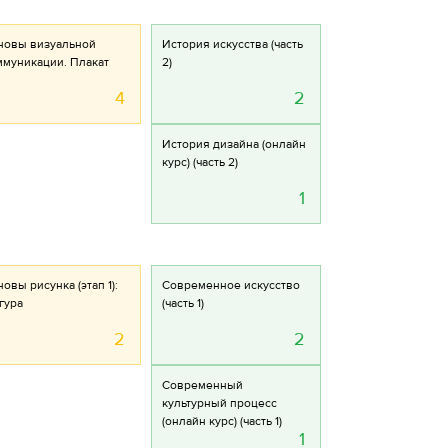
новы визуальной
История искусства (часть
ммуникации. Плакат
2)
4
2
История дизайна (онлайн
курс) (часть 2)
1
овы рисунка (этап 1):
Современное искусство
гура
(часть 1)
2
2
Современный
культурный процесс
(онлайн курс) (часть 1)
1