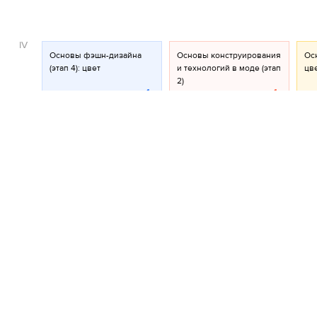
IV
Основы фэшн-дизайна
Основы конструирования
Осн
(этап 4): цвет
и технологий в моде (этап
цв
2)
4
4
Изобразительная серия
средствами нейросети
0.5
2 год
дизайн одежды
Проект
Технологии
Арт-
I
Коллекция. Исторический
Конструирование и
Рис
/ этнический костюм как
технологии в моде (этап 1)
ко
источник (этап 1)