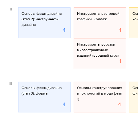
II
Основы фэшн-дизайна
Инструменты растровой
Ос
(этап 2): инструменты
графики. Коллаж
ко
дизайна
4
1
Инструменты верстки
многостраничных
изданий (вводный курс)
1
III
Основы фэшн-дизайна
Основы конструирования
Осн
(этап 3): форма
и технологий в моде (этап
фи
1)
4
4