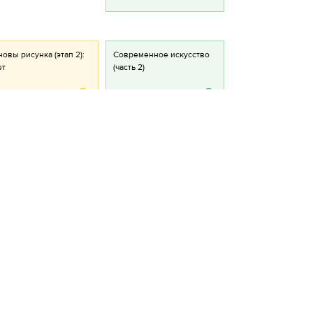
овы рисунка (этап 2):
Современное искусство
ет
(часть 2)
2
2
Современный
культурный процесс
(онлайн курс) (часть 2)
1
практика / Райтинг
История и теория
унок в моде (этап 1):
Вариативные
мпозиция
дисциплины блока
"История и теория