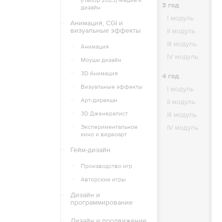
(Набор 2023) Медиа и
3
год
дизайн
I
I
модуль
II
Анимация, CGI и
визуальные эффекты
II
модуль
III
III
модуль
IV
Анимация
IV
модуль
Моушн дизайн
4
3D Анимация
4
год
I
Визуальные эффекты
I
модуль
II
Арт-дирекшн
II
модуль
III
3D Дженералист
III
модуль
IV
Экспериментальное
IV
модуль
кино и видеоарт
Гейм-дизайн
Производство игр
Авторские игры
Дизайн и
программирование
Дизайн и продвижение