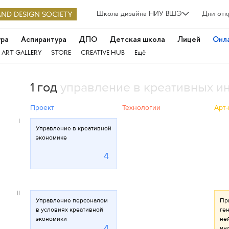
Школа дизайна НИУ ВШЭ
Дни отк
ура
Аспирантура
ДПО
Детская школа
Лицей
Онл
 ART GALLERY
STORE
CREATIVE HUB
Ещё
1 год
управление в креативных и
Проект
Технологии
Арт-
I
Управление в креативной
экономике
4
II
Управление персоналом
Пр
в условиях креативной
ге
экономики
не
4
инд