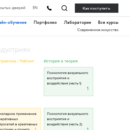
Как поступить
рытых дверей
EN
айн-обучение
Портфолио
Лаборатории
Все курсы
Современное искусство
ндустриях
практика / Райтинг
История и теория
Психология визуального
восприятия и
воздействия (часть 1)
1
икладное применение
Психология визуального
неративных
восприятия и
йросетей в креативных
воздействия (часть 2)
1
1
устриях и промпт-