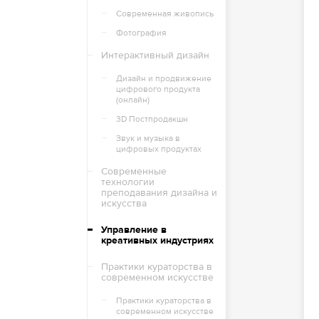
Современная живопись
Фотография
Интерактивный дизайн
Дизайн и продвижение
цифрового продукта
(онлайн)
3D Постпродакшн
Звук и музыка в
цифровых продуктах
Современные
технологии
преподавания дизайна и
искусства
Управление в
креативных индустриях
Практики кураторства в
современном искусстве
Практики кураторства в
современном искусстве