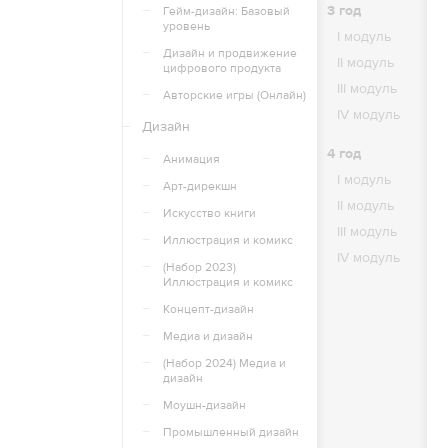
3
год
Гейм-дизайн: Базовый
I
уровень
I
модуль
II
Дизайн и продвижение
II
модуль
III
цифрового продукта
III
модуль
IV
Авторские игры (Онлайн)
IV
модуль
Дизайн
4
4
год
I
Анимация
I
модуль
II
Арт-дирекшн
II
модуль
III
Искусство книги
III
модуль
IV
Иллюстрация и комикс
IV
модуль
(Набор 2023)
Иллюстрация и комикс
Концепт-дизайн
Медиа и дизайн
(Набор 2024) Медиа и
дизайн
Моушн-дизайн
Промышленный дизайн