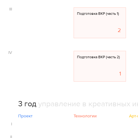
III
Подготовка ВКР (часть 1)
2
IV
Подготовка ВКР (часть 2)
1
3 год
управление в креативных и
Проект
Технологии
Арт-
I
II