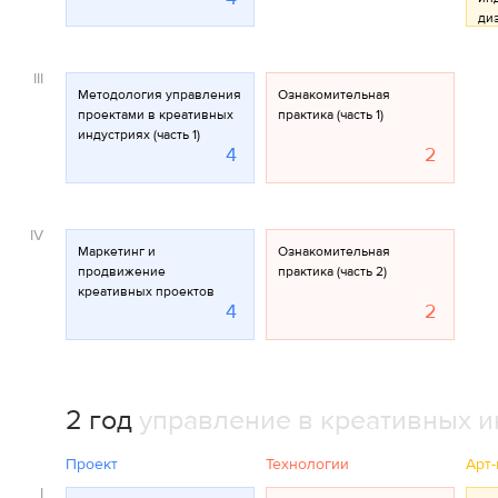
ди
III
Методология управления
Ознакомительная
проектами в креативных
практика (часть 1)
индустриях (часть 1)
4
2
IV
Маркетинг и
Ознакомительная
продвижение
практика (часть 2)
креативных проектов
4
2
2 год
управление в креативных и
Проект
Технологии
Арт-
I